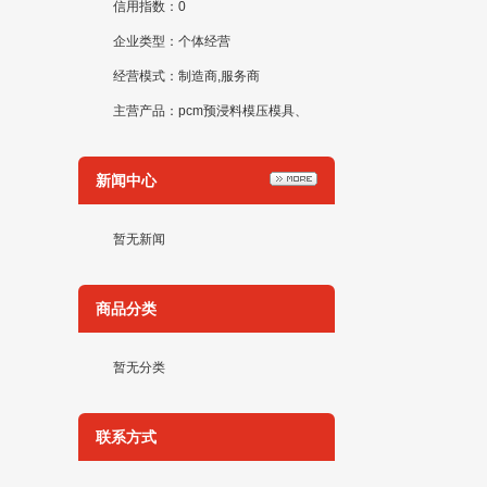
信用指数：0
企业类型：个体经营
经营模式：制造商,服务商
主营产品：pcm预浸料模压模具、
热压罐模具，smc模压模具、玻璃
新闻中心
钢拉挤模具、热塑性预浸料模压模
具、铺层检验工装等
暂无新闻
商品分类
暂无分类
联系方式