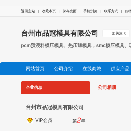
返回主站
|
收藏本页
|
保存桌面
|
手机浏览
|
联系方式
|
购
台州市品冠模具有限公司
加关注
0
pcm预浸料模压模具、热压罐模具，smc模压模具
网站首页
公司介绍
在线商城
供应产品
公司视频
展会信息
友情链接
公司相册
企业信息
台州市品冠模具有限公司
2
VIP会员
第
年